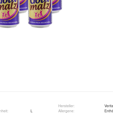
Hersteller
:
Verit
nheit
:
L
Allergene
:
Enthä