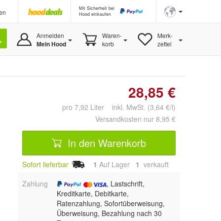
Mit Sicherheit bei
en
Hood einkaufen
Anmelden
Waren-
Merk-
Mein Hood
korb
zettel
28,85 €
pro 7,92 Liter inkl. MwSt. (3,64 €/l)
Versandkosten nur 8,95 €
In den Warenkorb
Sofort lieferbar
1
Auf Lager
1
 verkauft
Zahlung
, Lastschrift,
Kreditkarte, Debitkarte,
Ratenzahlung, Sofortüberweisung,
Überweisung, Bezahlung nach 30