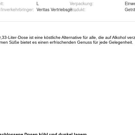
aft mbH
it
:
L
Verpackung
:
Einw
/Inverkehrbringer
:
Veritas Vertriebsgesellschaft mbH, 22291 Hamburg
Produkt
:
Getr