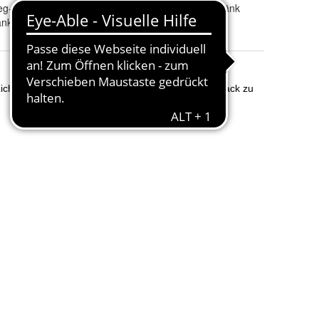
eg-Pfanddose
Produktart
:
Malzgetränk
änk