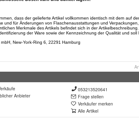
Ar
erkäufe
053213520641
lich
er Anbieter
Frage stellen
Verkäufer merken
Alle Artikel