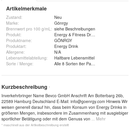
Artikelmerkmale
Zustand:
Neu
Marke:
Gönrgy
Brennwert pro 100 g/mL
:
siehe Beschreibungen
Produkt
:
Energy & Fitness Drink
Produktname
:
GÖNRGY
Produktart
:
Energy Drink
Allergene
:
N/A
Lebensmittelabteilung
:
Haltbare Lebensmittel
Sorte / Menge
:
Kurzbeschreibung
*
Inverkehrbringer Name Bevco GmbH Anschrift Am Botterbarg 26b,
22589 Hamburg Deutschland E-Mail:
info@goenrgy.com
Hinweis Wir
weisen generell darauf hin, dass beim Konsum von Energy Drinks in
größeren Mengen, insbesondere im Zusammenhang mit ausgiebiger
sportlicher Betätigung oder mit dem Genuss von
... Mehr
* maschinell aus der Artikelbeschreibung erstellt