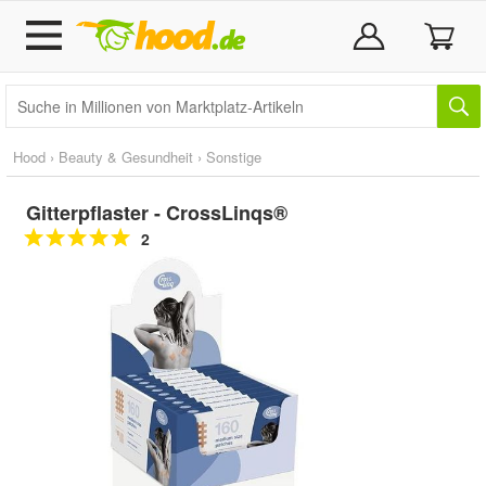
Hood
›
Beauty & Gesundheit
›
Sonstige
Gitterpflaster - CrossLinqs®
2