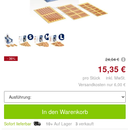
Doppelt antippen zum
vergrößern
- 36%
24,04 €
15,35 €
pro Stück inkl. MwSt.
Versandkosten nur 6,00 €
In den Warenkorb
Sofort lieferbar
10+
Auf Lager
3
 verkauft