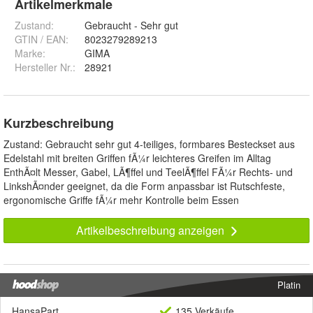
Artikelmerkmale
Zustand:
Gebraucht - Sehr gut
GTIN / EAN:
8023279289213
Marke:
GIMA
Hersteller Nr.:
28921
Kurzbeschreibung
Zustand: Gebraucht sehr gut 4-teiliges, formbares Besteckset aus
Edelstahl mit breiten Griffen fÃ¼r leichteres Greifen im Alltag
EnthÃ¤lt Messer, Gabel, LÃ¶ffel und TeelÃ¶ffel FÃ¼r Rechts- und
LinkshÃ¤nder geeignet, da die Form anpassbar ist Rutschfeste,
ergonomische Griffe fÃ¼r mehr Kontrolle beim Essen
Artikelbeschreibung anzeigen
Platin
HansaPart
135 Verkäufe