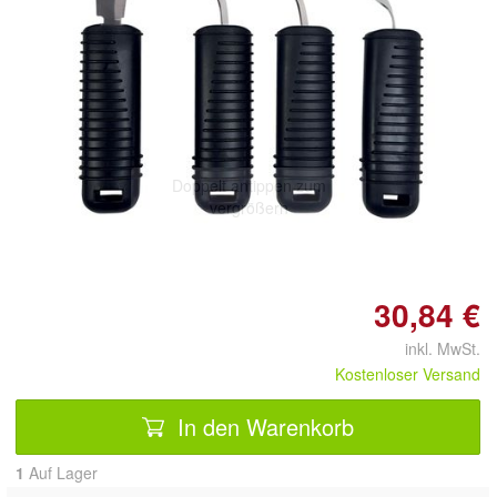
Doppelt antippen zum
vergrößern
30,84 €
inkl. MwSt.
Kostenloser Versand
In den Warenkorb
1
Auf Lager