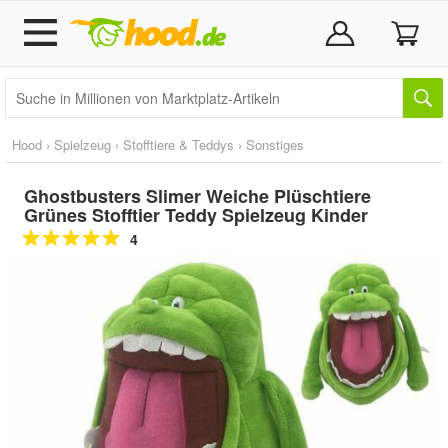
Hood
›
Spielzeug
›
Stofftiere & Teddys
›
Sonstiges
Ghostbusters Slimer Weiche Plüschtiere
Grünes Stofftier Teddy Spielzeug Kinder
4