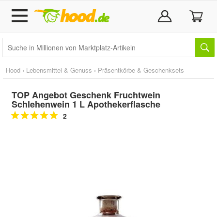
Hood
›
Lebensmittel & Genuss
›
Präsentkörbe & Geschenksets
TOP Angebot Geschenk Fruchtwein
Schlehenwein 1 L Apothekerflasche
2