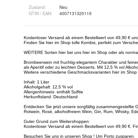
Zustand:
Neu
GTIN / EAN:
4007131320119