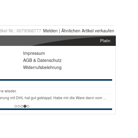
tikel Nr.:
0079366777
Melden
|
Ähnlichen
Artikel verkaufen
Platin
Impressum
AGB
&
Datenschutz
Widerrufsbelehrung