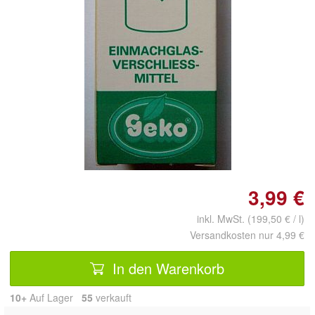
Doppelt antippen zum
vergrößern
3,99 €
inkl. MwSt. (199,50 € / l)
Versandkosten nur 4,99 €
In den Warenkorb
10+
Auf Lager
55
 verkauft