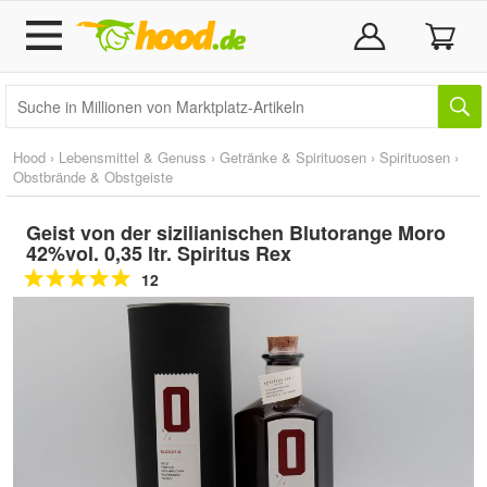
Hood
›
Lebensmittel & Genuss
›
Getränke & Spirituosen
›
Spirituosen
›
Obstbrände & Obstgeiste
Geist von der sizilianischen Blutorange Moro
42%vol. 0,35 ltr. Spiritus Rex
12