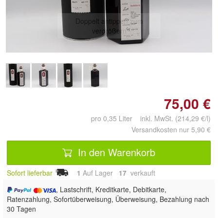
Doppelt antippen zum
vergrößern
75,00 €
pro 0,35 Liter inkl. MwSt. (214,29 €/l)
Versandkosten nur 5,90 €
In den Warenkorb
Sofort lieferbar
1
Auf Lager
17
 verkauft
, Lastschrift, Kreditkarte, Debitkarte,
Ratenzahlung, Sofortüberweisung, Überweisung, Bezahlung nach
30 Tagen