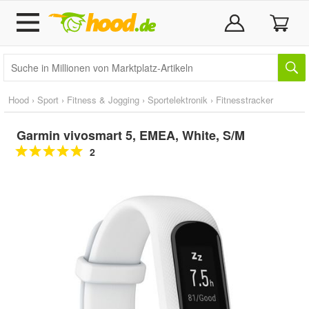
Hood
›
Sport
›
Fitness & Jogging
›
Sportelektronik
›
Fitnesstracker
Garmin vivosmart 5, EMEA, White, S/M
2