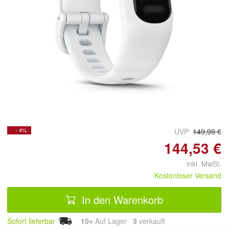
Doppelt antippen zum
vergrößern
- 4%
UVP:
149,99 €
144,53 €
inkl. MwSt.
Kostenloser Versand
In den Warenkorb
Sofort lieferbar
10+
Auf Lager
3
 verkauft