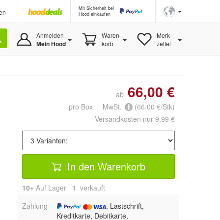
Mit Sicherheit bei
en
Hood einkaufen
Anmelden
Waren-
Merk-
Mein Hood
korb
zettel
66,00 €
ab
pro Box MwSt.
(66,00 €/Stk)
Versandkosten nur 9,99 €
In den Warenkorb
10+
Auf Lager
1
 verkauft
Zahlung
, Lastschrift,
Kreditkarte, Debitkarte,