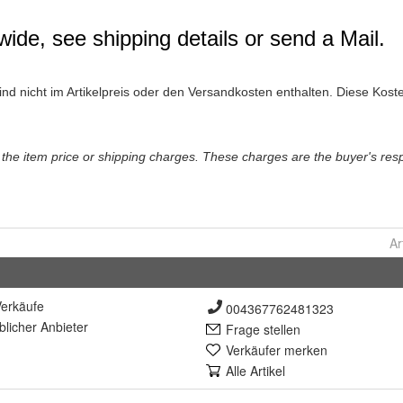
Ar
erkäufe
004367762481323
lich
er Anbieter
Frage stellen
Verkäufer merken
Alle Artikel