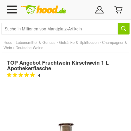
Hood
›
Lebensmittel & Genuss
›
Getränke & Spirituosen
›
Champagner &
Wein
›
Deutsche Weine
TOP Angebot Fruchtwein Kirschwein 1 L
Apothekerflasche
4