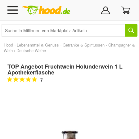
Hood
›
Lebensmittel & Genuss
›
Getränke & Spirituosen
›
Champagner &
Wein
›
Deutsche Weine
TOP Angebot Fruchtwein Holunderwein 1 L
Apothekerflasche
7