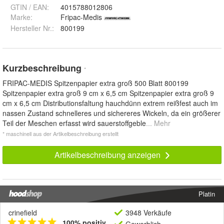
GTIN / EAN:
4015788012806
Marke:
Fripac-Medis
Hersteller Nr.:
800199
Kurzbeschreibung
*
FRIPAC-MEDIS Spitzenpapier extra groß 500 Blatt 800199
Spitzenpapier extra groß 9 cm x 6,5 cm Spitzenpapier extra groß 9
cm x 6,5 cm Distributionsfaltung hauchdünn extrem reißfest auch im
nassen Zustand schnelleres und sichereres Wickeln, da ein größerer
Teil der Meschen erfasst wird sauerstoffgeble
... Mehr
* maschinell aus der Artikelbeschreibung erstellt
Artikelbeschreibung anzeigen
Platin
crinefield
3948 Verkäufe
100% positiv
Gewerblich