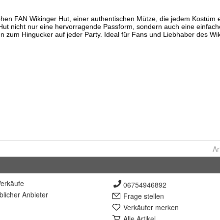
Ar
erkäufe
06754946892
lich
er Anbieter
Frage stellen
Verkäufer merken
Alle Artikel