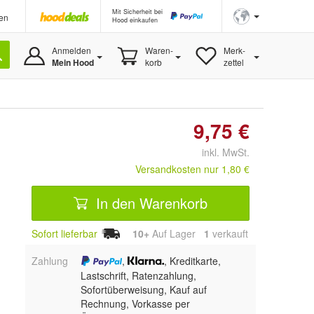
Mit Sicherheit bei
en
Hood einkaufen
Anmelden
Waren-
Merk-
Mein Hood
korb
zettel
9,75 €
inkl. MwSt.
Versandkosten nur 1,80 €
In den Warenkorb
Sofort lieferbar
10+
Auf Lager
1
 verkauft
Zahlung
,
, Kreditkarte,
Lastschrift, Ratenzahlung,
Sofortüberweisung,
Kauf auf
Rechnung, Vorkasse per