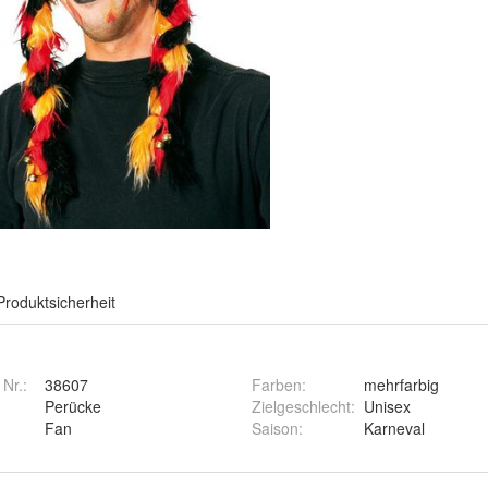
Produktsicherheit
 Nr.:
38607
Farben
:
mehrfarbig
Perücke
Zielgeschlecht
:
Unisex
Fan
Saison
:
Karneval