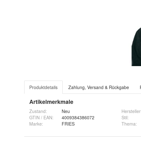
Produktdetails
Zahlung, Versand & Rückgabe
Artikelmerkmale
Zustand:
Neu
Hersteller
GTIN / EAN:
4009384386072
Stil
:
Marke:
FRIES
Thema
: