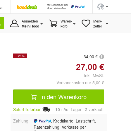
Mit Sicherheit bei
en
Hood einkaufen
Anmelden
Waren-
Merk-
Mein Hood
korb
zettel
- 21%
34,00 €
27,00 €
inkl. MwSt.
Versandkosten nur 5,00 €
In den Warenkorb
Sofort lieferbar
10+
Auf Lager
2
 verkauft
Zahlung
, Kreditkarte, Lastschrift,
Ratenzahlung, Vorkasse per