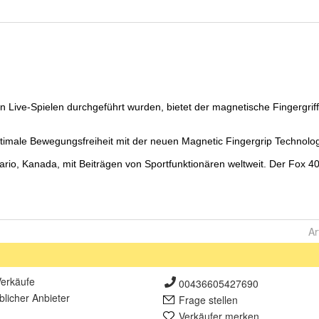
Ar
erkäufe
00436605427690
lich
er Anbieter
Frage stellen
Verkäufer merken