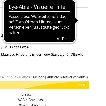
tikel Nr.:
0124048288
Melden
|
Ähnlichen
Artikel verkaufen
Gold
Impressum
AGB
&
Datenschutz
Widerrufsbelehrung