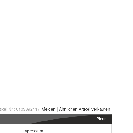
tikel Nr.:
0103692117
Melden
|
Ähnlichen
Artikel verkaufen
Platin
Impressum