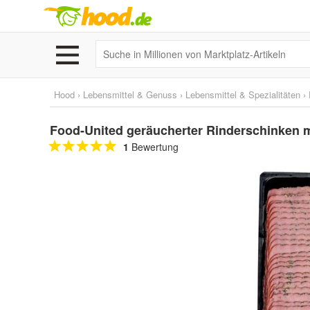
Hood
›
Lebensmittel & Genuss
›
Lebensmittel & Spezialitäten
›
Food-United geräucherter Rinderschinken mi
1
Bewertung