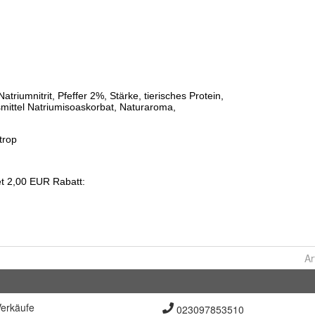
Ar
erkäufe
023097853510