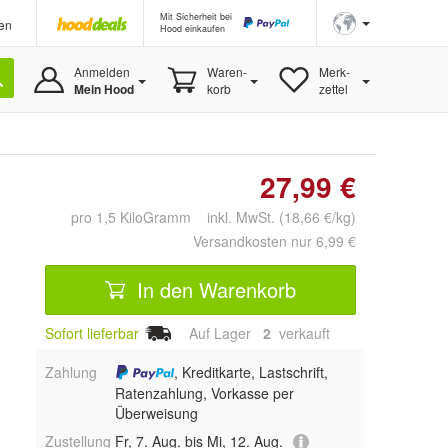
Mit Sicherheit bei
en
Hood einkaufen
Anmelden
Waren-
Merk-
Mein Hood
korb
zettel
27,99 €
pro 1,5 KiloGramm inkl. MwSt. (18,66 €/kg)
Versandkosten nur 6,99 €
In den Warenkorb
Sofort lieferbar
Auf Lager
2
 verkauft
Zahlung
, Kreditkarte, Lastschrift,
Ratenzahlung, Vorkasse per
Überweisung
Zustellung
Fr, 7. Aug. bis Mi, 12. Aug.