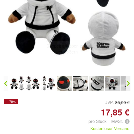
Doppelt antippen zum
vergrößern
- 79%
UVP:
85,00 €
17,85 €
pro Stuck MwSt.
Kostenloser Versand