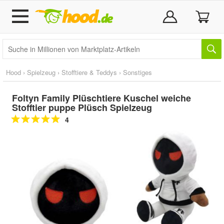
Hood
›
Spielzeug
›
Stofftiere & Teddys
›
Sonstiges
Foltyn Family Plüschtiere Kuschel weiche
Stofftier puppe Plüsch Spielzeug
4