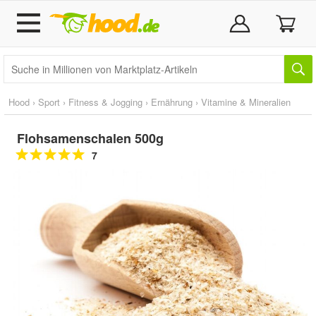
Hood
›
Sport
›
Fitness & Jogging
›
Ernährung
›
Vitamine & Mineralien
Flohsamenschalen 500g
7