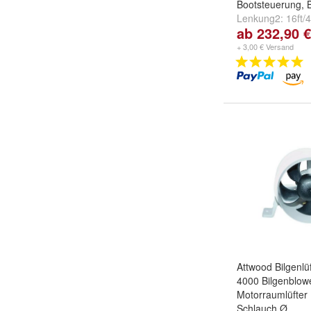
Bootsteuerung, 
Lenkung2:
16ft/
ab 232,90 €
17ft/518cm
,
18f
weitere ...
+ 3,00 € Versand
Attwood Bilgenlü
4000 Bilgenblow
Motorraumlüfte
Schlauch Ø