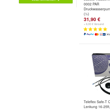
0002 PAR
Druckwasserpu
(½)
31,90 €
+ 6,00 € Versand
Teleflex Safe-T
Lenkung 16-25ft