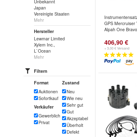
Unbekannt
Japan
Vereinigte Staaten
Instrumentensat
Mehr
GPS Mercruiser 
Alpah One Brav
Hersteller
Lewmar Limited
406,90 €
Xylem Inc.,
+ 3,00 € Versand
L`Ocean
Mehr
Filtern
Format
Zustand
Auktionen
Neu
Sofortkauf
Wie neu
Sehr gut
Verkäufer
Gut
Gewerblich
Akzeptabel
Privat
Überholt
Defekt