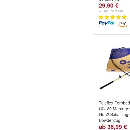
29,90 €
+ 3,00 € Versand
Teleflex Fernbe
CC189 Mercury •
Gen2 Schaltzug
Bowdenzug
ab 36,99 €
Abmessungen:
6