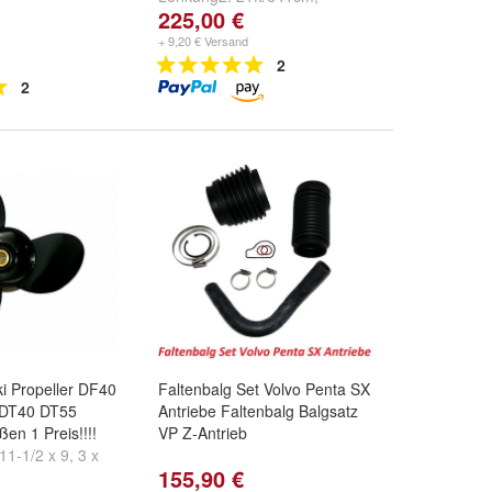
225,00 €
22ft/671cm
,
23ft/702cm
und
weitere ...
+ 9,20 € Versand
2
2
ki Propeller DF40
Faltenbalg Set Volvo Penta SX
DT40 DT55
Antriebe Faltenbalg Balgsatz
en 1 Preis!!!!
VP Z-Antrieb
 11-1/2 x 9
,
3 x
155,90 €
 x 11-1/2 x 11