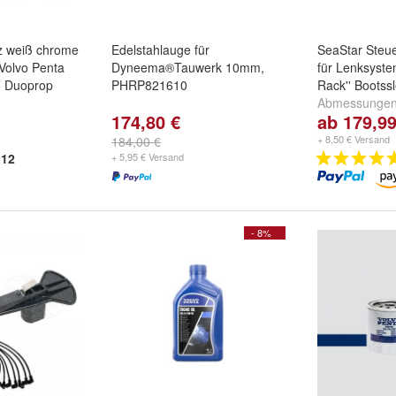
z weiß chrome
Edelstahlauge für
SeaStar Steu
Volvo Penta
Dyneema®Tauwerk 10mm,
für Lenksyste
o Duoprop
PHRP821610
Rack'' Bootss
Abmessunge
174,80 €
ab 179,99
7 Fuß - 2,13
und
weitere ..
+ 8,50 € Versand
184,00 €
12
+ 5,95 € Versand
- 8%