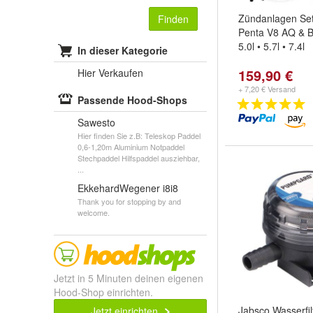
Zündanlagen Set
Finden
Penta V8 AQ & B
5.0l • 5.7l • 7.4l
In dieser Kategorie
159,90 €
Hier Verkaufen
+ 7,20 € Versand
Passende Hood-Shops
Sawesto
Hier finden Sie z.B: Teleskop Paddel
0,6-1,20m Aluminium Notpaddel
Stechpaddel Hilfspaddel ausziehbar,
...
EkkehardWegener i8i8
Thank you for stopping by and
welcome.
Jetzt in 5 Minuten deinen eigenen
Hood-Shop einrichten.
Jabsco Wasserfil
Jetzt einrichten