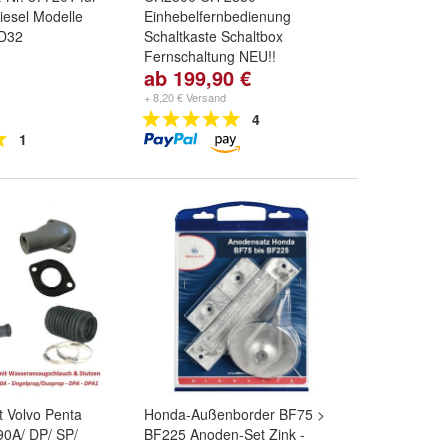
iesel Modelle
Einhebelfernbedienung
AD32
Schaltkaste Schaltbox
Fernschaltung NEU!!
ab 199,90 €
Fernbedienung:
CH2850 ohne
Schalter
und
CH2800 mit
+ 8,20 € Versand
"Drehgripp" Schalter
4
1
t Volvo Penta
Honda-Außenborder BF75 >
90A/ DP/ SP/
BF225 Anoden-Set Zink -