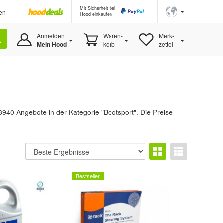
Mit Sicherheit bei
en
Hood einkaufen
Anmelden
Waren-
Merk-
Mein Hood
korb
zettel
940 Angebote in der Kategorie "Bootsport". Die Preise
Bestseller