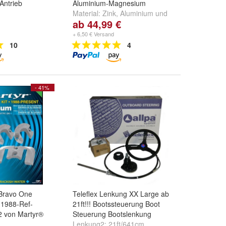
Antrieb
Aluminium-Magnesium
Material:
Zink
,
Aluminium
und
ab 44,99 €
Magnesium
+ 6,50 € Versand
10
4
- 41%
Bravo One
Teleflex Lenkung XX Large ab
 1988-Ref-
21ft!!! Bootssteuerung Boot
 von Martyr®
Steuerung Bootslenkung
Lenkung2:
21ft/641cm
,