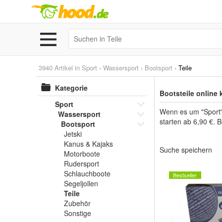
3940 Artikel in
Sport
›
Wassersport
›
Bootsport
›
Teile
Kategorie
Bootsteile online
Sport
Wenn es um "Sport" 
Wassersport
starten ab 6,90 €. B
Bootsport
Jetski
Kanus & Kajaks
Suche speichern
Motorboote
Rudersport
Schlauchboote
Bestseller
Segeljollen
Teile
Zubehör
Sonstige