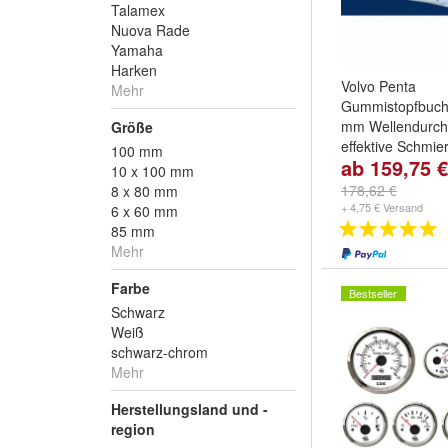
Talamex
Nuova Rade
Yamaha
Harken
Volvo Penta
Mehr
Gummistopfbuch
mm Wellendurch
Größe
effektive Schmie
100 mm
ab 159,75 €
Wellendurchmes
10 x 100 mm
30 mm
,
35 mm
u
178,62 €
8 x 80 mm
+ 4,75 € Versand
6 x 60 mm
85 mm
Mehr
Farbe
Bestseller
Schwarz
Weiß
schwarz-chrom
Mehr
Herstellungsland und -
region