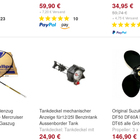
59,90 €
34,95 €
+ 7,20 € Versand
59,74 €
23
10
+ 4,75 € Versand
dienzug
Tankdeckel mechanischer
Original Suzu
 Mercruiser
Anzeige für12/25l Benzintank
DF50 DF60A 
 Gaszug
Aussenborder Tank
DT65 alle Größ
Tankdeckel:
Tankdeckel mit
Propeller:
3 x
24,90 €
146,90 €
 Fuß - 1,83m
,
mechanischer Anzeige 12l
und
11-1/2 x 10
,
3