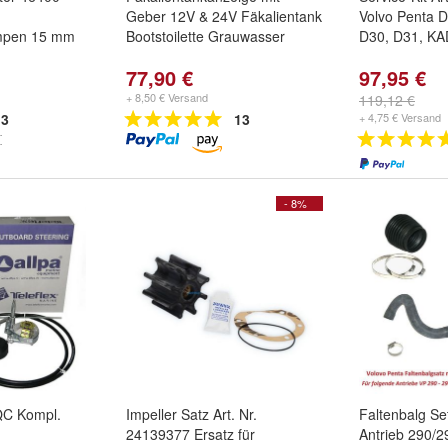
Geber 12V & 24V Fäkalientank
Volvo Penta D
mpen 15 mm
Bootstoilette Grauwasser
D30, D31, K
77,90 €
97,95 €
+ 8,50 € Versand
119,12 €
3
13
+ 4,75 € Versand
- 8%
 QC Kompl.
Impeller Satz Art. Nr.
Faltenbalg Se
,
24139377 Ersatz für
Antrieb 290/2