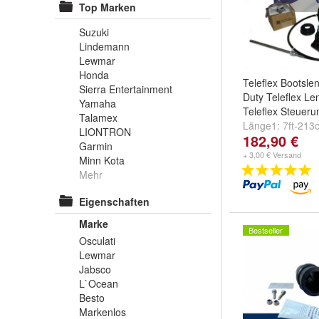
Top Marken
Suzuki
Lindemann
Lewmar
Honda
Teleflex Bootsle
Sierra Entertainment
Duty Teleflex Le
Yamaha
Teleflex Steuer
Talamex
Länge1:
7ft-213
LIONTRON
182,90 €
10ft-305cm
und
Garmin
+ 3,00 € Versand
Minn Kota
Mehr
Eigenschaften
Marke
Bestseller
Osculati
Lewmar
Jabsco
L`Ocean
Besto
Markenlos