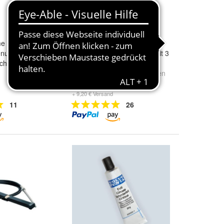
me + Trim CHX
Badeleiter mit Handlauf aus
enung Mercruiser
Edelstahl Teleskop Leiter mit 3
chaltbox
oder 4 Stufen
Stufen:
3 Stufen
und
4 Stufen
ab 172,99 €
+ 9,20 € Versand
11
26