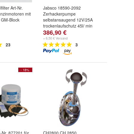
ilter Art-Nr.
Jabsco 18590-2092
enzinmotoren mit
Zerhackerpumpe
. GM-Block
selbstansaugend 12V/25A
trockenlaufschutz 45l/ min
386,90 €
+ 6,50 € Versand
23
3
- 18%
t-Nr. 877201 für
CH2800 CH 2850