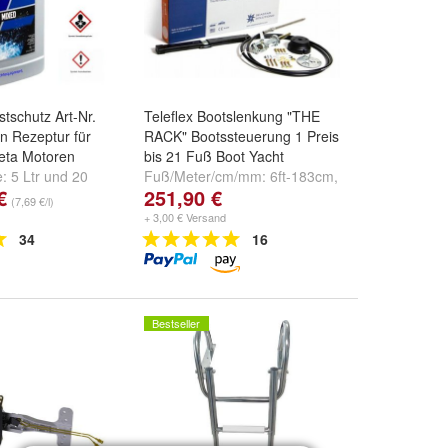
stschutz Art-Nr.
Teleflex Bootslenkung "THE
n Rezeptur für
RACK" Bootssteuerung 1 Preis
Peta Motoren
bis 21 Fuß Boot Yacht
e:
5 Ltr
und
20
Fuß/Meter/cm/mm:
6ft-183cm
,
€
251,90 €
7ft-213cm
,
8ft-244cm
und
(7,69 €/l)
weitere ...
+ 3,00 € Versand
34
16
Bestseller