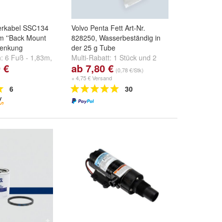
erkabel SSC134
Volvo Penta Fett Art-Nr.
m ''Back Mount
828250, Wasserbeständig in
lenkung
der 25 g Tube
n:
6 Fuß - 1,83m
,
Multi-Rabatt:
1 Stück
und
2
 €
ab 7,80 €
m
,
8 Fuß - 2,44m
Stück
(0,78 €/Stk)
.
+ 4,75 € Versand
6
30