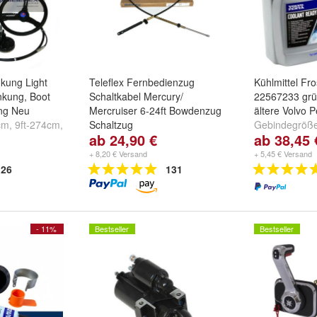
nkung Light
Teleflex Fernbedienzug
Kühlmittel Fro
nkung, Boot
Schaltkabel Mercury/
22567233 grü
ung Neu
Mercruiser 6-24ft Bowdenzug
ältere Volvo 
cm
,
9ft-274cm
,
Schaltzug
Gebindegröß
ab 24,90 €
ab 38,45 
weitere ...
Fuß/Meter:
6ft-183cm
,
7ft-
Ltr
213cm
,
8ft-244cm
und
weitere
+ 8,20 € Versand
+ 5,45 € Versand
...
26
131
- 11%
Bestseller
Bestseller