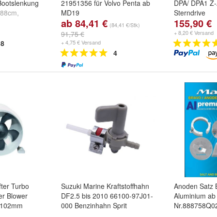
Bootslenkung
21951356 für Volvo Penta ab
DPA/ DPA1 Z-
488cm
,
MD19
Sterndrive
ab 84,41 €
155,90 €
t/549cm
und
Multi-Sparpack:
1- Impeller Kit
(84,41 €/Stk)
und
2 - Impeller Kit
+ 8,20 € Versand
91,75 €
8
+ 4,75 € Versand
4
fter Turbo
Suzuki Marine Kraftstoffhahn
Anoden Satz 
er Blower
DF2.5 bis 2010 66100-97J01-
Aluminium ab
r 102mm
000 Benzinhahn Sprit
Nr.888758Q02