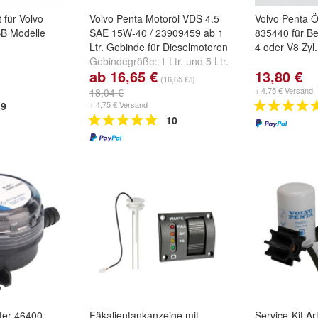
 für Volvo
Volvo Penta Motoröl VDS 4.5
Volvo Penta Ölf
B Modelle
SAE 15W-40 / 23909459 ab 1
835440 für B
Ltr. Gebinde für Dieselmotoren
4 oder V8 Zyl
Gebindegröße:
1 Ltr.
und
5 Ltr.
ab 16,65 €
13,80 €
(16,65 €/l)
+ 4,75 € Versand
18,04 €
9
+ 4,75 € Versand
10
ter 46400-
Fäkalientankanzeige mit
Service-Kit Ar