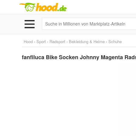
Hood
›
Sport
›
Radsport
›
Bekleidung & Helme
›
Schuhe
fanfiluca Bike Socken Johnny Magenta Rad