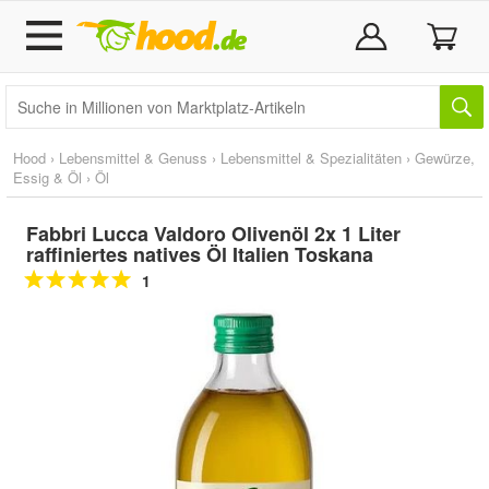
Hood
›
Lebensmittel & Genuss
›
Lebensmittel & Spezialitäten
›
Gewürze,
Essig & Öl
›
Öl
Fabbri Lucca Valdoro Olivenöl 2x 1 Liter
raffiniertes natives Öl Italien Toskana
1