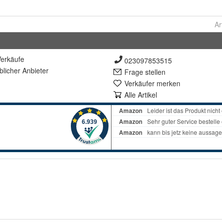
Ar
erkäufe
023097853515
lich
er Anbieter
Frage stellen
Verkäufer merken
Alle Artikel