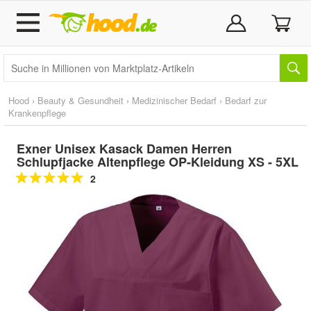
Hood
›
Beauty & Gesundheit
›
Medizinischer Bedarf
›
Bedarf zur
Krankenpflege
Exner Unisex Kasack Damen Herren
Schlupfjacke Altenpflege OP-Kleidung XS - 5XL
2