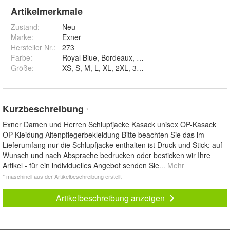
Artikelmerkmale
Zustand:
Neu
Marke:
Exner
Hersteller Nr.:
273
Farbe
:
Royal Blue, Bordeaux, Rot, Navy, Schwarz, light gre
Größe
:
XS, S, M, L, XL, 2XL, 3XL, 4XL, 5XL, 6XL und 7XL
Kurzbeschreibung
*
Exner Damen und Herren Schlupfjacke Kasack unisex OP-Kasack
OP Kleidung Altenpflegerbekleidung Bitte beachten Sie das im
Lieferumfang nur die Schlupfjacke enthalten ist Druck und Stick: auf
Wunsch und nach Absprache bedrucken oder besticken wir Ihre
Artikel - für ein individuelles Angebot senden Sie
... Mehr
* maschinell aus der Artikelbeschreibung erstellt
Artikelbeschreibung anzeigen