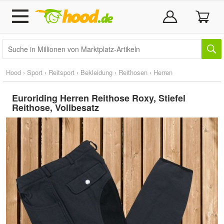
Hood
›
Sport
›
Reitsport
›
Bekleidung
›
Reithosen
›
Herren
Euroriding Herren Reithose Roxy, Stiefel
Reithose, Vollbesatz