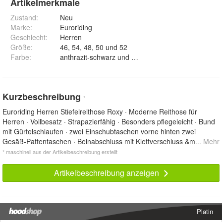
Artikelmerkmale
Zustand:
Neu
Marke:
Euroriding
Geschlecht
:
Herren
Größe
:
46, 54, 48, 50 und 52
Farbe
:
anthrazit-schwarz und Schwarz
Kurzbeschreibung
*
Euroriding Herren Stiefelreithose Roxy · Moderne Reithose für
Herren · Vollbesatz · Strapazierfähig · Besonders pflegeleicht · Bund
mit Gürtelschlaufen · zwei Einschubtaschen vorne hinten zwei
Gesäß-Pattentaschen · Beinabschluss mit Klettverschluss &m
... Mehr
* maschinell aus der Artikelbeschreibung erstellt
Artikelbeschreibung anzeigen
Platin