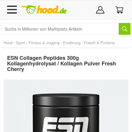
Hood
›
Sport
›
Fitness & Jogging
›
Ernährung
›
Eiweiß & Proteine
ESN Collagen Peptides 300g
Kollagenhydrolysat / Kollagen Pulver Fresh
Cherry