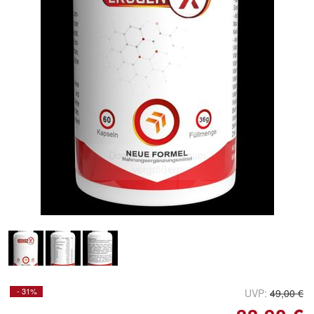
Doppelt antippen zum
vergrößern
- 31%
UVP:
49,00 €