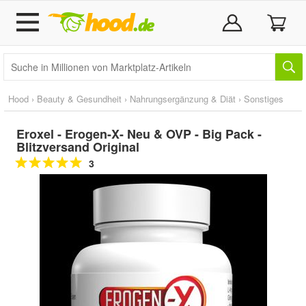
Hood
›
Beauty & Gesundheit
›
Nahrungsergänzung & Diät
›
Sonstiges
Eroxel - Erogen-X- Neu & OVP - Big Pack -
Blitzversand Original
3