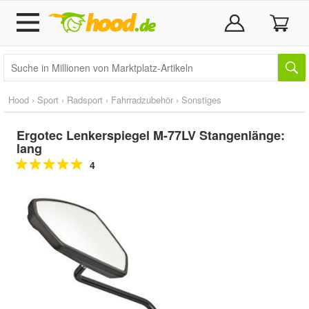
Hood
›
Sport
›
Radsport
›
Fahrradzubehör
›
Sonstiges
Ergotec Lenkerspiegel M-77LV Stangenlänge:
lang
4