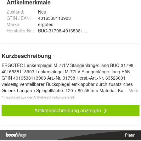
Artikelmerkmale
Zustand:
Neu
GTIN / EAN:
4016538113903
Marke:
ergotec
Hersteller Nr.:
BUC-31798-4016538113903
Kurzbeschreibung
*
ERGOTEC Lenkerspiegel M-77LV Stangenlänge: lang BUC-31798-
4016538113903 Lenkerspiegel M-77LV Stangenlänge: lang EAN
GTIN 4016538113903 Art.-Nr. 31798 Herst.-Art.-Nr. 63526001
vielseitig verstellbarer Rückspiegel einklappbar durch zusätzliches
Gelenk Langarm Spiegelfläche: 120 x 80-55 mm Material: Ku
... Mehr
* maschinell aus der Artikelbeschreibung erstellt
Artikelbeschreibung anzeigen
Platin