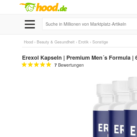
Hood
›
Beauty & Gesundheit
›
Erotik
›
Sonstige
Erexol Kapseln | Premium Men´s Formula |
7
Bewertungen