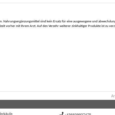
Ar
erkäufe
+436609937475