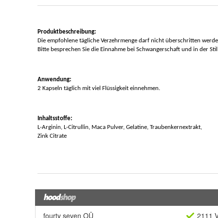
fourty seven OÜ
2111 V