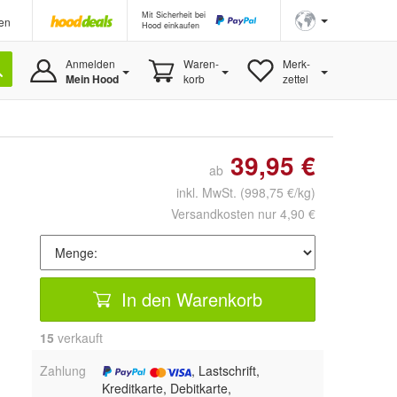
Mit Sicherheit bei
en
Hood einkaufen
Anmelden
Waren-
Merk-
Mein Hood
korb
zettel
39,95 €
ab
inkl. MwSt.
(998,75 €/kg)
Versandkosten nur 4,90 €
In den Warenkorb
15
 verkauft
Zahlung
, Lastschrift,
Kreditkarte, Debitkarte,