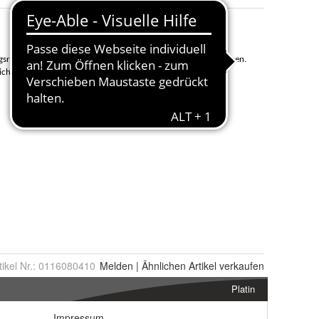
tikel Nr.:
0116080410
Melden
|
Ähnlichen
Artikel verkaufen
Platin
Impressum