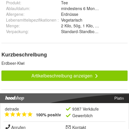
Produkt
:
Tee
Ablaufdatum
:
mindestens 6 Monate ab Auslieferun
Allergene
:
Erdnüsse
Lebensmittelspezifikationen
:
Vegetarisch
Menge
:
Verpackung
:
Standard-Standbodenbeutel, Premium-
Kurzbeschreibung
Erdbeer-Kiwi
Artikelbeschreibung anzeigen
Platin
detrade
9387 Verkäufe
100% positiv
Gewerblich
Anrufen
Kontakt