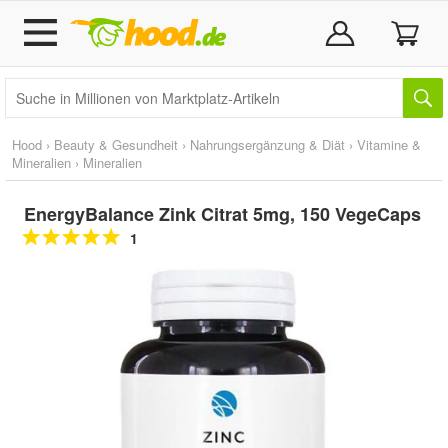
Hood
›
Beauty & Gesundheit
›
Nahrungsergänzung & Diät
›
Vitamine &
Mineralien
›
Mineralien
EnergyBalance Zink Citrat 5mg, 150 VegeCaps
1