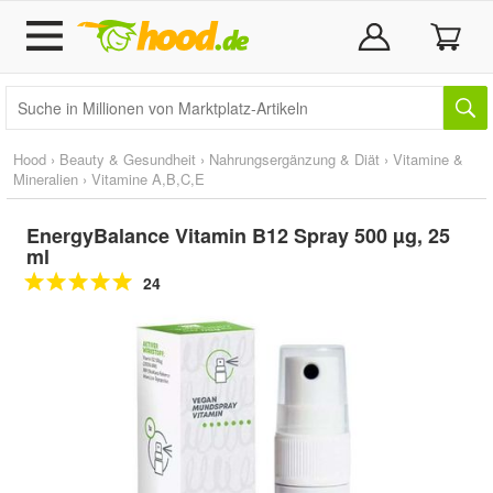
Hood
›
Beauty & Gesundheit
›
Nahrungsergänzung & Diät
›
Vitamine &
Mineralien
›
Vitamine A,B,C,E
EnergyBalance Vitamin B12 Spray 500 µg, 25
ml
24