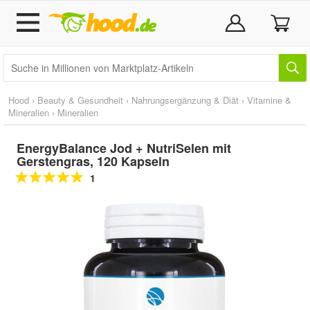
Hood
›
Beauty & Gesundheit
›
Nahrungsergänzung & Diät
›
Vitamine &
Mineralien
›
Mineralien
EnergyBalance Jod + NutriSelen mit
Gerstengras, 120 Kapseln
1