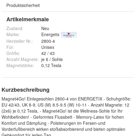
Produktsicherheit
Artikelmerkmale
Zustand:
Neu
Marke:
Energetix
Hersteller Nr.:
2800-4
Für
:
Unisex
Größe
:
42 / 43
Anzahl Magnete
:
je 6 / Sohle
Magnetstärke
:
0,12 Tesla
Kurzbeschreibung
Magnet4Go! Einlegesohlen 2800-4 von ENERGETIX - Schuhgröße:
EU 42/43, UK 8-9, US (M) 8.5-9.5 (W) 10-11 - Anzahl Magnete: 12
(2x6) je 0,12 Tesla, - Magnet4Go! ist die Wellness-Sohle für Ihr
Wohlbefinden! - Geformtes Flussbett - Memory-Latex für hohen
Komfort und Dämpfung - Polsterungen im Fersen-und
Vorderfußbereich wirken stoßabsorbierend und bieten optimalen
Gehkomfort für jeden Tag