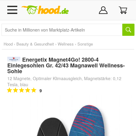
Hood
›
Beauty & Gesundheit
›
Wellness
›
Sonstige
Energetix Magnet4Go! 2800-4
Einlegesohlen Gr. 42/43 Magnawell Wellness-
Sohle
12 Magnete, Optimaler Klimaausgleich, Magnetstärke: 0,12
Tesla, blau
9