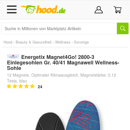
Hood
›
Beauty & Gesundheit
›
Wellness
›
Sonstige
Energetix Magnet4Go! 2800-3
Einlegesohlen Gr. 40/41 Magnawell Wellness-
Sohle
12 Magnete, Optimaler Klimaausgleich, Magnetstärke: 0,12
Tesla, blau
24