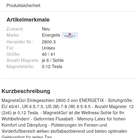
Produktsicherheit
Artikelmerkmale
Zustand:
Neu
Marke:
Energetix
Hersteller Nr.:
2800-3
Für
:
Unisex
Größe
:
40 / 41
Anzahl Magnete
:
je 6 / Sohle
Magnetstärke
:
0,12 Tesla
Kurzbeschreibung
Magnet4Go! Einlegesohlen 2800-3 von ENERGETIX - Schuhgröße:
EU 40/41, UK 6.5-7.5, US (M) 7-8 (W) 8.5-9.5 - Anzahl Magnete: 12
(2x6) je 0,12 Tesla, - Magnet4Go! ist die Wellness-Sohle für Ihr
Wohlbefinden! - Geformtes Flussbett - Memory-Latex für hohen
Komfort und Dämpfung - Polsterungen im Fersen-und
Vorderfußbereich wirken stoßabsorbierend und bieten optimalen
Gehkomfort für jeden Tag