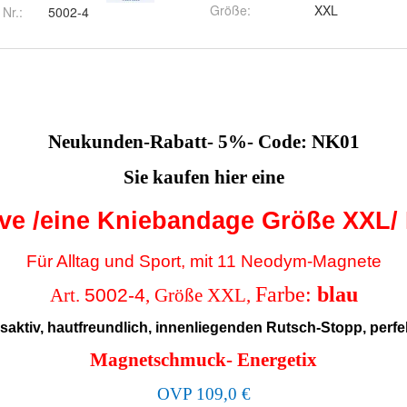
Größe
:
XXL
 Nr.:
5002-4