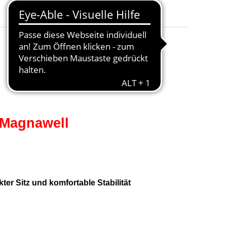
Magnetstärke
:
0,12 Tesla