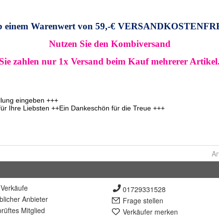
Ar
Verkäufe
01729331528
lich
er Anbieter
Frage stellen
rüft
es Mitglied
Verkäufer merken