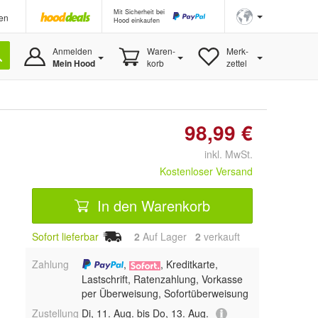
Mit Sicherheit bei
en
Hood einkaufen
Anmelden
Waren-
Merk-
Mein Hood
korb
zettel
98,99 €
inkl. MwSt.
Kostenloser Versand
In den Warenkorb
Sofort lieferbar
2
Auf Lager
2
 verkauft
Zahlung
,
, Kreditkarte,
Lastschrift, Ratenzahlung, Vorkasse
per Überweisung, Sofortüberweisung
Zustellung
Di, 11. Aug. bis Do, 13. Aug.