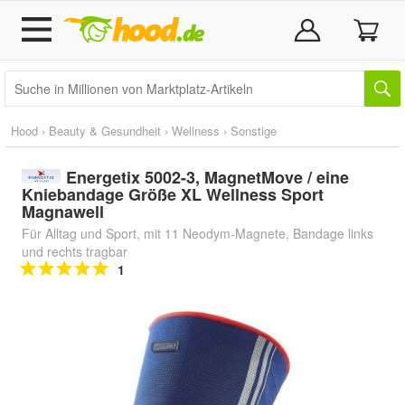
Hood
›
Beauty & Gesundheit
›
Wellness
›
Sonstige
Energetix 5002-3, MagnetMove / eine
Kniebandage Größe XL Wellness Sport
Magnawell
Für Alltag und Sport, mit 11 Neodym-Magnete, Bandage links
und rechts tragbar
1