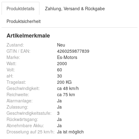
Produktdetails
Zahlung, Versand & Rückgabe
Produktsicherheit
Artikelmerkmale
Zustand:
Neu
GTIN / EAN:
4260259877839
Marke:
Es-Motors
Watt
:
2000
Volt
:
60
aH
:
30
Tragelast
:
200 KG
Geschwindigkeit
:
ca 48 km/h
Reichweite
:
ca 75 km
Alarmanlage
:
Ja
Zulassung
:
Ja
Geschwindigkeitsstufe
:
3
Rückwärtsgang
:
Ja
Abnehmbare Akku
:
Ja
Drosselung auf 25 km/h
:
Ja ist möglich