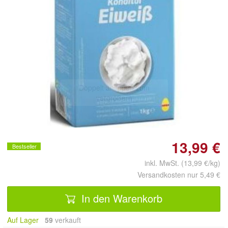
Doppelt antippen zum
vergrößern
13,99 €
Bestseller
inkl. MwSt. (13,99 €/kg)
Versandkosten nur 5,49 €
In den Warenkorb
Auf Lager
59
 verkauft