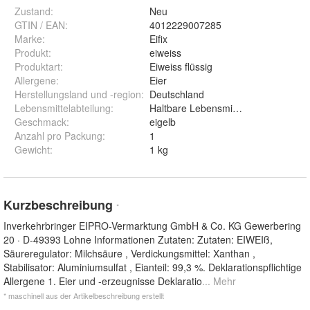
Zustand:
Neu
GTIN / EAN:
4012229007285
Marke:
Eifix
Produkt
:
eiweiss
Produktart
:
Eiweiss flüssig
Allergene
:
Eier
Herstellungsland und -region
:
Deutschland
Lebensmittelabteilung
:
Haltbare Lebensmittel
Geschmack
:
eigelb
Anzahl pro Packung
:
1
Gewicht
:
1 kg
Kurzbeschreibung
*
Inverkehrbringer EIPRO-Vermarktung GmbH & Co. KG Gewerbering
20 · D-49393 Lohne Informationen Zutaten: Zutaten: EIWEIß,
Säureregulator: Milchsäure , Verdickungsmittel: Xanthan ,
Stabilisator: Aluminiumsulfat , Eianteil: 99,3 %. Deklarationspflichtige
Allergene 1. Eier und -erzeugnisse Deklaratio
... Mehr
* maschinell aus der Artikelbeschreibung erstellt