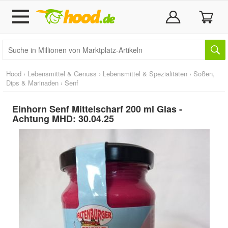
Hood
›
Lebensmittel & Genuss
›
Lebensmittel & Spezialitäten
›
Soßen,
Dips & Marinaden
›
Senf
Einhorn Senf Mittelscharf 200 ml Glas -
Achtung MHD: 30.04.25