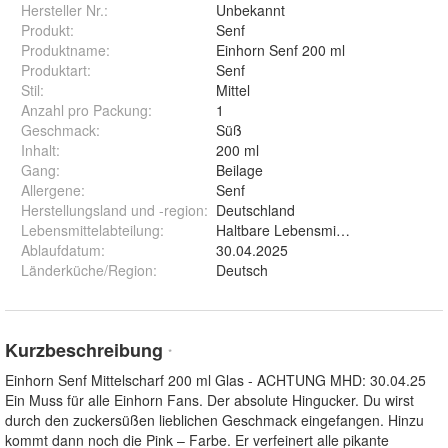
Hersteller Nr.:
Unbekannt
Produkt
:
Senf
Produktname
:
Einhorn Senf 200 ml
Produktart
:
Senf
Stil
:
Mittel
Anzahl pro Packung
:
1
Geschmack
:
Süß
Inhalt
:
200 ml
Gang
:
Beilage
Allergene
:
Senf
Herstellungsland und -region
:
Deutschland
Lebensmittelabteilung
:
Haltbare Lebensmittel
Ablaufdatum
:
30.04.2025
Länderküche/Region
:
Deutsch
Kurzbeschreibung
*
Einhorn Senf Mittelscharf 200 ml Glas - ACHTUNG MHD: 30.04.25
Ein Muss für alle Einhorn Fans. Der absolute Hingucker. Du wirst
durch den zuckersüßen lieblichen Geschmack eingefangen. Hinzu
kommt dann noch die Pink – Farbe. Er verfeinert alle pikante