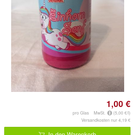
Doppelt antippen zum
vergrößern
1,00 €
pro Glas MwSt.
(5,00 €/l)
Versandkosten nur 4,19 €
In den Warenkorb