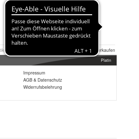
tikel Nr.:
0129982071
Melden
|
Ähnlichen
Artikel verkaufen
Platin
Impressum
AGB
&
Datenschutz
Widerrufsbelehrung