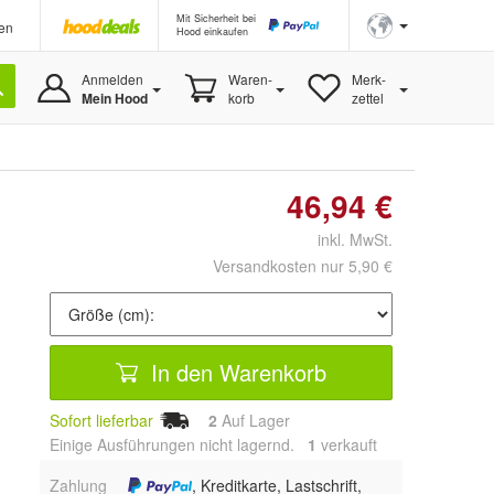
Mit Sicherheit bei
en
Hood einkaufen
Anmelden
Waren-
Merk-
Mein Hood
korb
zettel
46,94 €
inkl. MwSt.
Versandkosten nur 5,90 €
In den Warenkorb
Sofort lieferbar
2
Auf Lager
Einige Ausführungen nicht lagernd.
1
 verkauft
Zahlung
, Kreditkarte, Lastschrift,