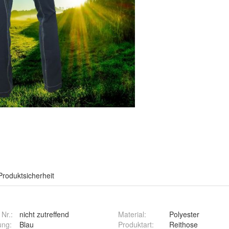
Produktsicherheit
 Nr.:
nicht zutreffend
Material
:
Polyester
ung
:
Blau
Produktart
:
Reithose