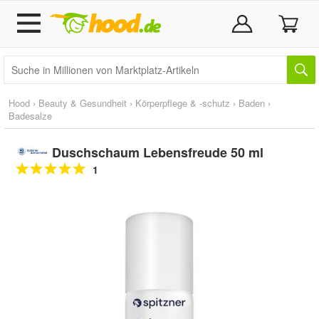
Hood
›
Beauty & Gesundheit
›
Körperpflege & -schutz
›
Baden
›
Badesalze
Duschschaum Lebensfreude 50 ml
1