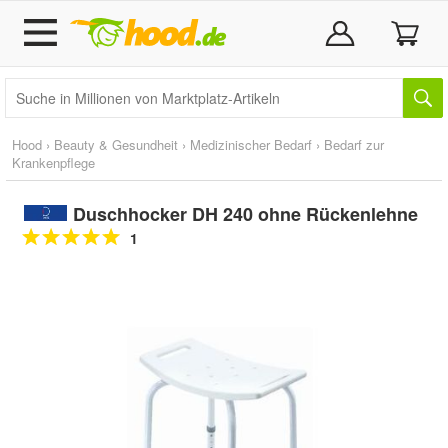
Hood
›
Beauty & Gesundheit
›
Medizinischer Bedarf
›
Bedarf zur
Krankenpflege
Duschhocker DH 240 ohne Rückenlehne
1