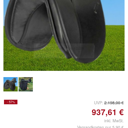
Doppelt antippen zum
vergrößern
- 57%
UVP:
2.198,00 €
937,61 €
inkl. MwSt.
Versandkosten nur 5,90 €