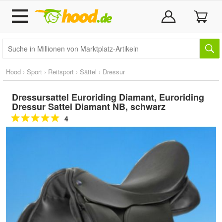
Hood
›
Sport
›
Reitsport
›
Sättel
›
Dressur
Dressursattel Euroriding Diamant, Euroriding
Dressur Sattel Diamant NB, schwarz
4