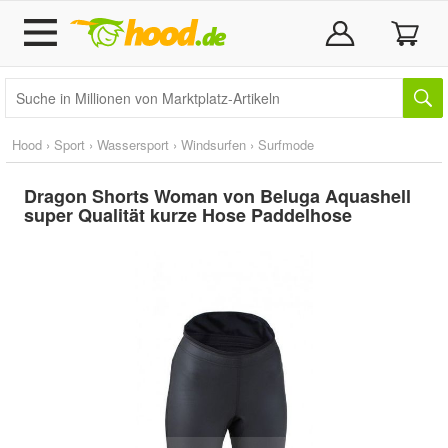
Hood
›
Sport
›
Wassersport
›
Windsurfen
›
Surfmode
Dragon Shorts Woman von Beluga Aquashell
super Qualität kurze Hose Paddelhose