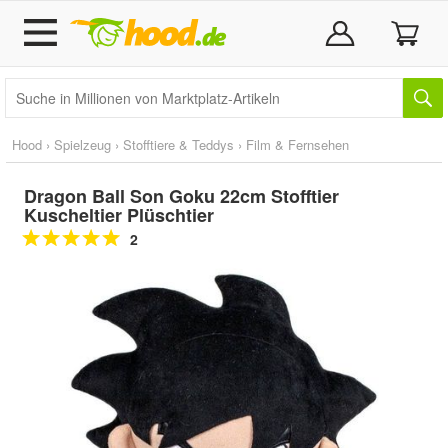
Hood
›
Spielzeug
›
Stofftiere & Teddys
›
Film & Fernsehen
Dragon Ball Son Goku 22cm Stofftier
Kuscheltier Plüschtier
2