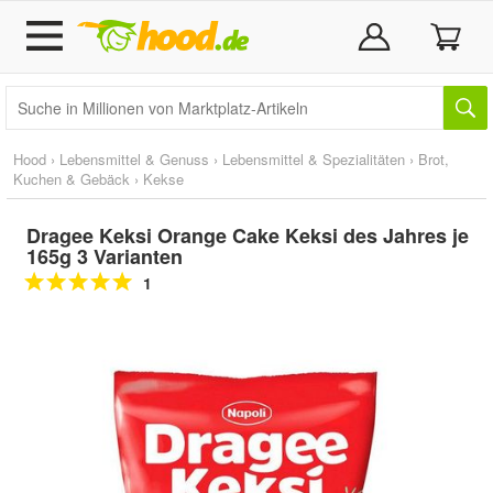
Hood
›
Lebensmittel & Genuss
›
Lebensmittel & Spezialitäten
›
Brot,
Kuchen & Gebäck
›
Kekse
Dragee Keksi Orange Cake Keksi des Jahres je
165g 3 Varianten
1