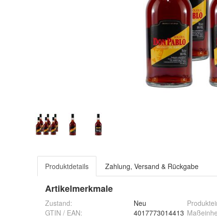
Produktdetails
Zahlung, Versand & Rückgabe
Artikelmerkmale
Zustand:
Neu
Produktei
GTIN / EAN:
4017773014413
Maßeinhe