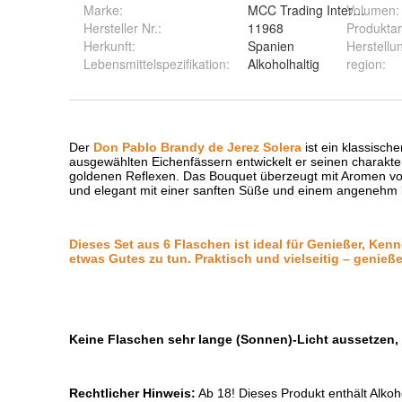
Marke:
MCC Trading Internationa
Volumen
:
Hersteller Nr.:
11968
Produktar
Herkunft
:
Spanien
Herstellu
Lebensmittelspezifikation
:
Alkoholhaltig
region
: