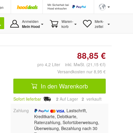
Mit Sicherheit bei
en
Hood einkaufen
Anmelden
Waren-
Merk-
Mein Hood
korb
zettel
88,85 €
pro 4,2 Liter inkl. MwSt. (21,15 €/l)
Versandkosten nur 8,95 €
In den Warenkorb
Sofort lieferbar
2
Auf Lager
2
 verkauft
Zahlung
, Lastschrift,
Kreditkarte, Debitkarte,
Ratenzahlung, Sofortüberweisung,
Überweisung, Bezahlung nach 30