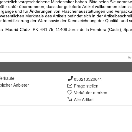
Ar
erkäufe
053213520641
lich
er Anbieter
Frage stellen
Verkäufer merken
Alle Artikel