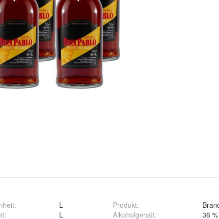
nheit
:
L
Produkt
:
Bran
it
:
L
Alkoholgehalt
:
36 % 