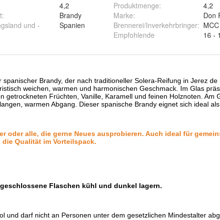
l GmbH
4,2
Produktmenge
:
4,2
t
:
Brandy
Marke
:
Don 
ngsland und -
Spanien
Brennerei/Inverkehrbringer
:
MCC T
Empfohlende
16 - 